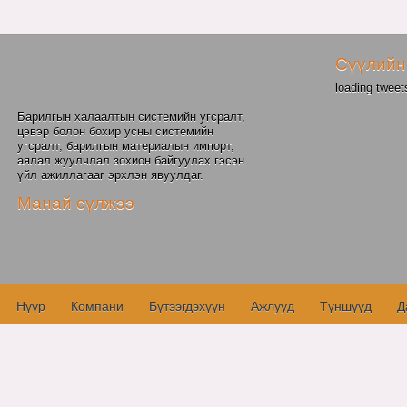
Сүүлийн
loading tweets
Барилгын халаалтын системийн угсралт,
цэвэр болон бохир усны системийн
угсралт, барилгын материалын импорт,
аялал жуулчлал зохион байгуулах гэсэн
үйл ажиллагааг эрхлэн явуулдаг.
Манай сүлжээ
Нүүр
Компани
Бүтээгдэхүүн
Ажлууд
Түншүүд
Д