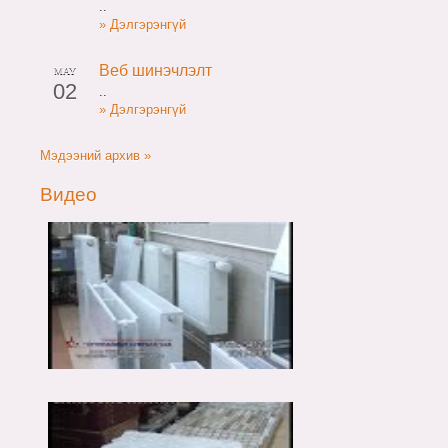
..
» Дэлгэрэнгүй
Веб шинэчлэлт
MAY
02
..
» Дэлгэрэнгүй
Мэдээний архив »
Видео