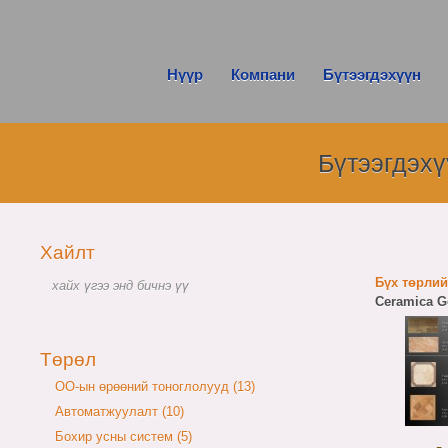
Нүүр
Компани
Бүтээгдэхүүн
Бүтээгдэхү
Хайлт
Бүх төрлийн
Ceramica G
Төрөл
OO-ын өрөөний тоноглолууд (13)
Автоматжуулалт (10)
Бохир усны систем (5)