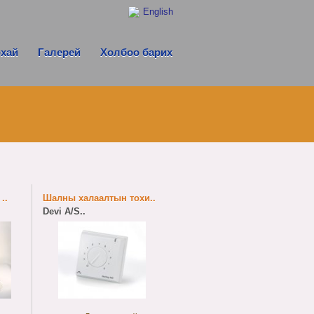
English
рхай
Галерей
Холбоо барих
..
Шалны халаалтын тохи..
Devi A/S..