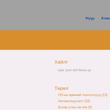
Нүүр
Ком
Хайлт
Төрөл
OO-ын өрөөний тоноглолууд (13)
Автоматжуулалт (10)
Бохир усны систем (5)