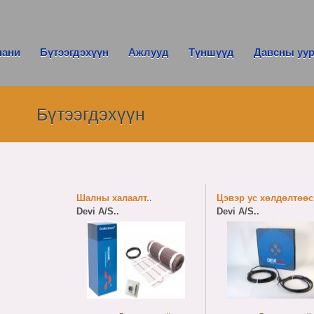
пани
Бүтээгдэхүүн
Ажлууд
Түншүүд
Давсны уу
Бүтээгдэхүүн
Шалны халаалт..
Цэвэр ус хөлдөлтөөс 
Devi A/S..
Devi A/S..