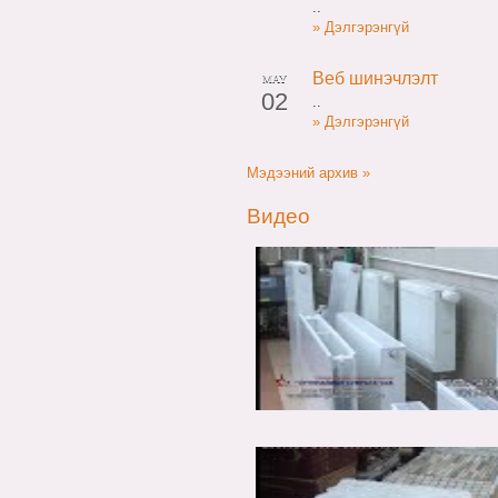
..
» Дэлгэрэнгүй
Веб шинэчлэлт
MAY
02
..
» Дэлгэрэнгүй
Мэдээний архив »
Видео