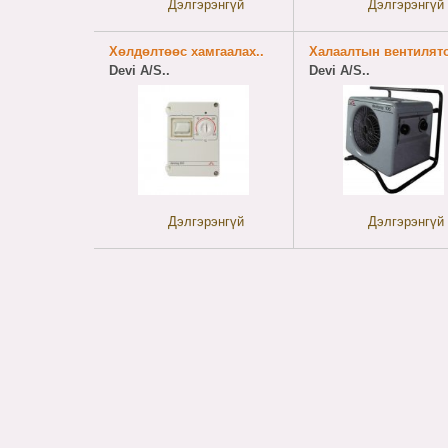
Дэлгэрэнгүй
Дэлгэрэнгүй
Хөлдөлтөөс хамгаалах..
Халаалтын вентилято
Devi A/S..
Devi A/S..
Дэлгэрэнгүй
Дэлгэрэнгүй