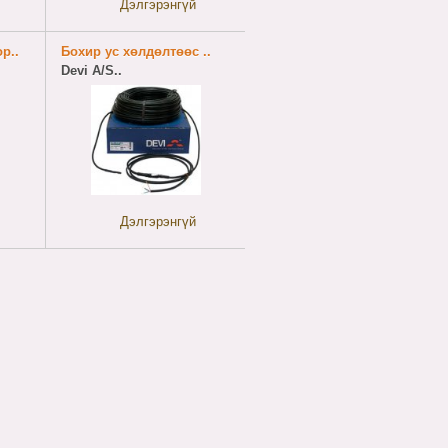
Дэлгэрэнгүй
р..
Бохир ус хөлдөлтөөс ..
Devi A/S..
Дэлгэрэнгүй