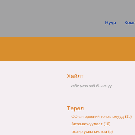
Нүүр
Ком
Хайлт
Төрөл
OO-ын өрөөний тоноглолууд (13)
Автоматжуулалт (10)
Бохир усны систем (5)