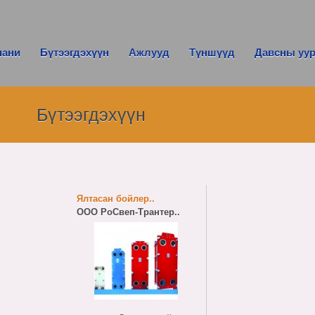
пани
Бүтээгдэхүүн
Ажлууд
Түншүүд
Давсны уу
Бүтээгдэхүүн
Ялтасан бойлер..
ООО РоСвеп-Трантер..