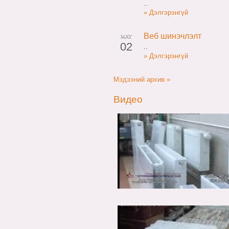
..
» Дэлгэрэнгүй
Веб шинэчлэлт
MAY
02
..
» Дэлгэрэнгүй
Мэдээний архив »
Видео