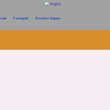
English
рхай
Галерей
Холбоо барих