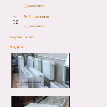
..
» Дэлгэрэнгүй
Веб шинэчлэлт
MAY
02
..
» Дэлгэрэнгүй
Мэдээний архив »
Видео