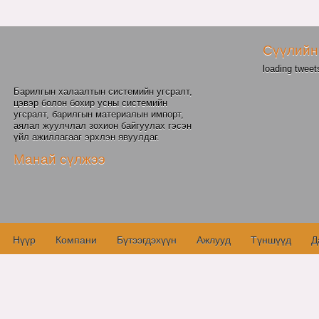
Сүүлийн
loading tweets
Барилгын халаалтын системийн угсралт,
цэвэр болон бохир усны системийн
угсралт, барилгын материалын импорт,
аялал жуулчлал зохион байгуулах гэсэн
үйл ажиллагааг эрхлэн явуулдаг.
Манай сүлжээ
Нүүр
Компани
Бүтээгдэхүүн
Ажлууд
Түншүүд
Д