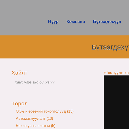
Нүүр
Компани
Бүтээгдэхүүн
Бүтээгдэхү
Хайлт
+Томруулж ха
Төрөл
OO-ын өрөөний тоноглолууд (13)
Автоматжуулалт (10)
Бохир усны систем (5)