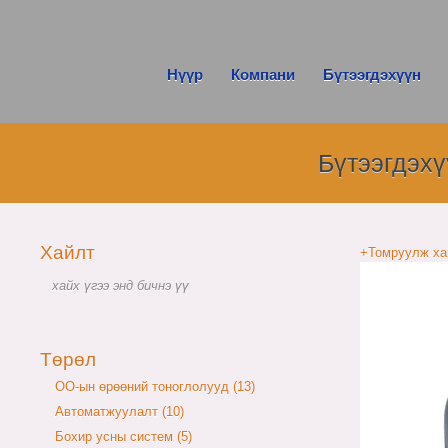
Нүүр
Компани
Бүтээгдэхүүн
Бүтээгдэхү
Хайлт
+Томруулж ха
Төрөл
OO-ын өрөөний тоноглолууд (13)
Автоматжуулалт (10)
Бохир усны систем (5)