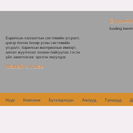
Сүүлийн
loading tweets
Барилгын халаалтын системийн угсралт,
цэвэр болон бохир усны системийн
угсралт, барилгын материалын импорт,
аялал жуулчлал зохион байгуулах гэсэн
үйл ажиллагааг эрхлэн явуулдаг.
Манай сүлжээ
Нүүр
Компани
Бүтээгдэхүүн
Ажлууд
Түншүүд
Д