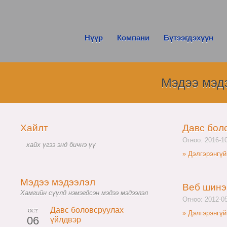
Нүүр
Компани
Бүтээгдэхүүн
Мэдээ мэд
Хайлт
Давс бол
Огноо: 2016-1
» Дэлгэрэнгүй
Мэдээ мэдээлэл
Веб шинэ
Хамгийн сүүлд нэмэгдсэн мэдээ мэдээлэл
Огноо: 2012-0
Давс боловсруулах
OCT
» Дэлгэрэнгүй
06
үйлдвэр