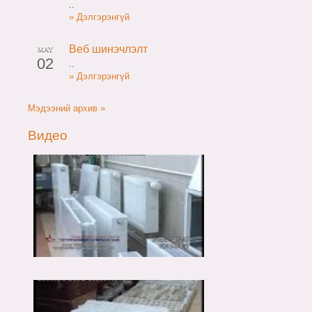
..
» Дэлгэрэнгүй
Веб шинэчлэлт
MAY
02
..
» Дэлгэрэнгүй
Мэдээний архив »
Видео