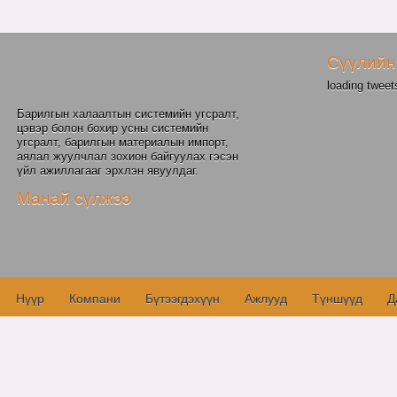
Сүүлийн
loading tweets
Барилгын халаалтын системийн угсралт,
цэвэр болон бохир усны системийн
угсралт, барилгын материалын импорт,
аялал жуулчлал зохион байгуулах гэсэн
үйл ажиллагааг эрхлэн явуулдаг.
Манай сүлжээ
Нүүр
Компани
Бүтээгдэхүүн
Ажлууд
Түншүүд
Д